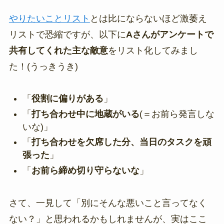
やりたいことリスト
とは比にならないほど激萎え
リストで恐縮ですが、以下に
Aさんがアンケートで
共有してくれた主な敵意
をリスト化してみまし
た！(うっきうき)
「
役割に偏りがある
」
「
打ち合わせ中に地蔵がいる
(＝お前ら発言しな
いな)」
「
打ち合わせを欠席した分、当日のタスクを頑
張った
」
「
お前ら締め切り守らないな
」
さて、一見して「別にそんな悪いこと言ってなく
ない？」と思われるかもしれませんが、実はここ