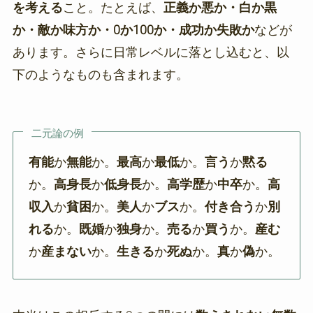
を考える
こと。たとえば、
正義か悪か・白か黒
か・敵か味方か・0か100か・成功か失敗か
などが
あります。さらに日常レベルに落とし込むと、以
下のようなものも含まれます。
二元論の例
有能
か
無能
か。
最高
か
最低
か。
言う
か
黙る
か。
高身長
か
低身長
か。
高学歴
か
中卒
か。
高
収入
か
貧困
か。
美人
か
ブス
か。
付き合う
か
別
れる
か。
既婚
か
独身
か。
売る
か
買う
か。
産む
か
産まない
か。
生きる
か
死ぬ
か。
真
か
偽
か。