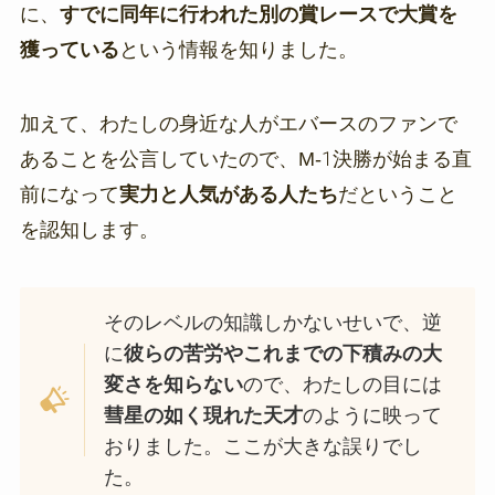
に、
すでに同年に行われた別の賞レースで大賞を
獲っている
という情報を知りました。
加えて、わたしの身近な人がエバースのファンで
あることを公言していたので、M-1決勝が始まる直
前になって
実力と人気がある人たち
だということ
を認知します。
そのレベルの知識しかないせいで、逆
に
彼らの苦労やこれまでの下積みの大
変さを知らない
ので、わたしの目には
彗星の如く現れた天才
のように映って
おりました。ここが大きな誤りでし
た。