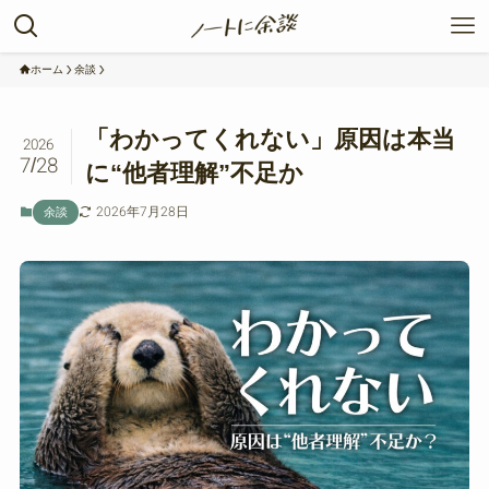
ホーム
余談
「わかってくれない」原因は本当
2026
7/28
に“他者理解”不足か
2026年7月28日
余談