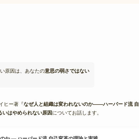
」
い原因は、あなたの
意思の弱さではない
イヒー著『
なぜ人と組織は変われないのか――ハーバード流 自
るいはやめられない原因
についてお話します。
のか ― ハーバード流 自己変革の理論と実践