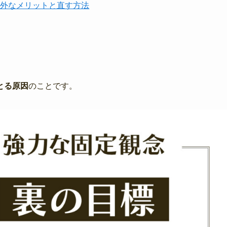
意外なメリットと直す方法
とる原因
のことです。