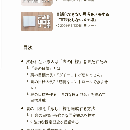
言語化できない思考をメモする
『言語化しないメモ術』
2026年5月30日
ノート
目次
変われない原因は「裏の目標」を果たすため
「裏の目標」とは
裏の目標の例1『ダイエットが続きません』
裏の目標の例2『感情をコントロールできませ
ん』
裏の目標を作る「強力な固定観念」を緩めて
目標達成
裏の目標を手放し目標を達成する方法
1. 裏の目標から強力な固定観念を探す
2.強力な固定観念を反証する