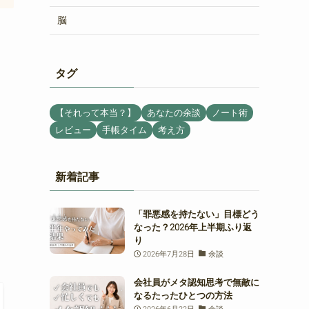
脳
タグ
【それって本当？】
あなたの余談
ノート術
レビュー
手帳タイム
考え方
新着記事
「罪悪感を持たない」目標どう
なった？2026年上半期ふり返
り
2026年7月28日
余談
会社員がメタ認知思考で無敵に
なるたったひとつの方法
2026年6月22日
余談