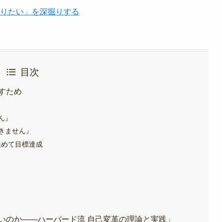
なりたい」を深掘りする
目次
すため
ん』
きません』
緩めて目標達成
いのか――ハーバード流 自己変革の理論と実践」