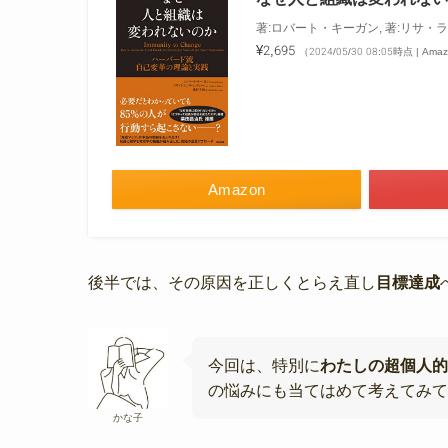
著:ロバート・キーガン, 著:リサ・
¥2,695
（2024/05/30 08:05時点 | Am
Amazon
後半では、その原因を正しくとらえ直し
目標達成
今回は、特別に
わたしの超個人的
の悩みにも当てはめて考えてみて
かな子