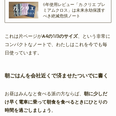
6年使用レビュー「カ.クリエ プレ
ミアムクロス」は未来永劫保護す
べき絶滅危惧ノート
これは片ページが
A4の1/3のサイズ
、という非常に
コンパクトなノートで、わたしはこれを今でも毎
日使っています。
朝ごはんを会社近くで済ませたついでに書く
お昼はみんなと食べる派の方ならば、
朝に
少しだ
け早く電車に乗って
朝食を食べるときにひとりの
時間を過ごしましょう
。