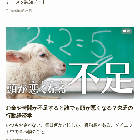
す！ メタ認知ノート...
2025年4月26日
脳
お金や時間が不足すると誰でも頭が悪くなる？欠乏の
行動経済学
いつもお金がない、毎日何かと忙しい、孤独感がある、ダイエッ
ト中で食べ物のこと...